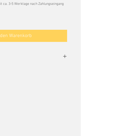
it ca. 3-5 Werktage nach Zahlungseingang
 den Warenkorb
n für die EU
rtschaftsbeteiligter, der sicherstellt,
erforderlichen Vorschriften
ssen
,
DE
.de