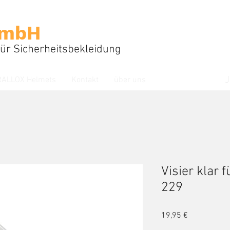
mbH
für Sicherheitsbekleidung
J
RALLOX Helmets
Kontakt
über uns
Visier klar
229
Preis
19,95 €