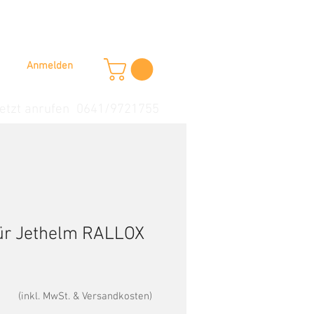
Anmelden
etzt anrufen 0641/9721755
 für Jethelm RALLOX
(inkl. MwSt. & Versandkosten)