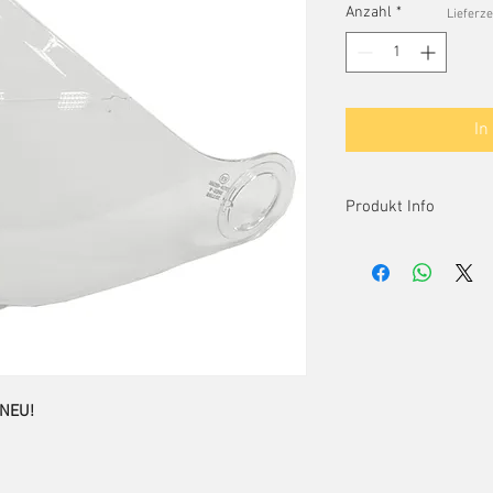
Anzahl
*
Lieferze
In
Produkt Info
Verantwortliche Perso
In der EU ansässiger Wi
dass das Produkt den 
entspricht.
AXORY GmbH
Ursulum 7
 NEU!
35396 Giessen
,
He
496419721755
info@axory-motors