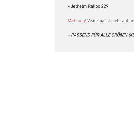
- Jethelm Rallox 229
!Achtung!
Visier passt nicht auf 
- PASSEND FÜR ALLE GRÖßEN (XS 
Kontakt
AXORY GmbH
Ursulum 7
35396 Giessen
Tel: 0641/9721755